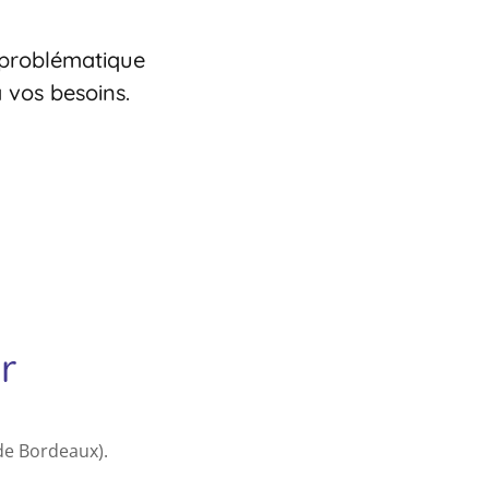
u problématique
 vos besoins.
r
 de Bordeaux).