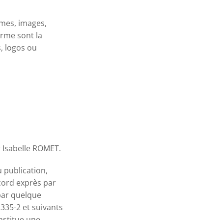
smes, images,
orme sont la
s, logos ou
 Isabelle ROMET.
 publication,
ccord exprès par
 par quelque
.335-2 et suivants
onstitue une