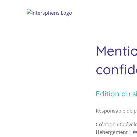
Skip
to
content
Mentio
confid
Edition du s
Responsable de pu
Création et dével
Hébergement :
W