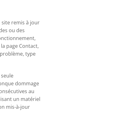
 site remis à jour
udes ou des
fonctionnement,
a la page Contact,
 problème, type
a seule
elconque dommage
consécutives au
lisant un matériel
on mis-à-jour