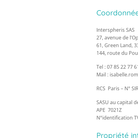
Coordonnées
Interspheris SAS
27, avenue de l’Op
61, Green Land, 
144, route du Pou
Tel : 07 85 22 77 6
Mail : isabelle.r
RCS Paris – N° S
SASU au capital d
APE 7021Z
N°identification 
Propriété in