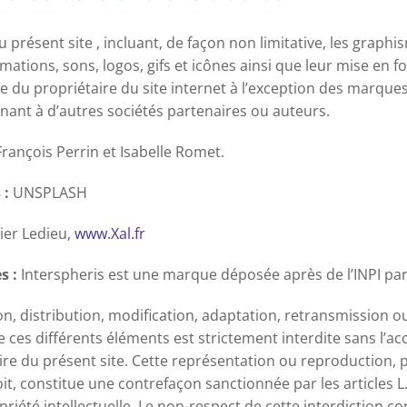
 présent site , incluant, de façon non limitative, les graphi
imations, sons, logos, gifs et icônes ainsi que leur mise en f
e du propriétaire du site internet à l’exception des marque
ant à d’autres sociétés partenaires ou auteurs.
rançois Perrin et Isabelle Romet.
 :
UNSPLASH
ier Ledieu,
www.Xal.fr
s :
Interspheris est une marque déposée après de l’INPI par
n, distribution, modification, adaptation, retransmission ou
e ces différents éléments est strictement interdite sans l’a
aire du présent site. Cette représentation ou reproduction,
t, constitue une contrefaçon sanctionnée par les articles L
riété intellectuelle. Le non-respect de cette interdiction c