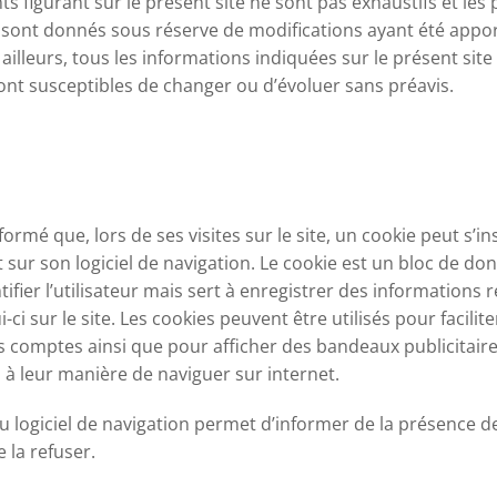
s figurant sur le présent site ne sont pas exhaustifs et les
ls sont donnés sous réserve de modifications ayant été appo
 ailleurs, tous les informations indiquées sur le présent site
t sont susceptibles de changer ou d’évoluer sans préavis.
nformé que, lors de ses visites sur le site, un cookie peut s’in
ur son logiciel de navigation. Le cookie est un bloc de do
ifier l’utilisateur mais sert à enregistrer des informations re
-ci sur le site. Les cookies peuvent être utilisés pour facilite
rs comptes ainsi que pour afficher des bandeaux publicitaire
 à leur manière de naviguer sur internet.
 logiciel de navigation permet d’informer de la présence de
 la refuser.