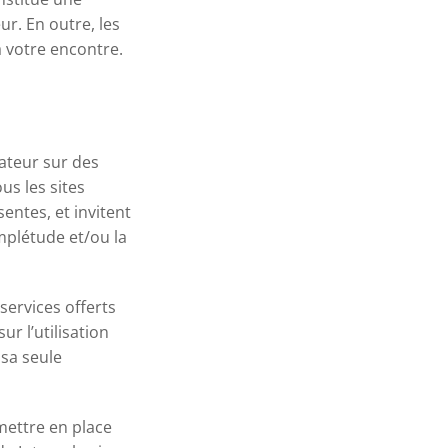
ur. En outre, les
à votre encontre.
sateur sur des
ous les sites
entes, et invitent
omplétude et/ou la
services offerts
ur l’utilisation
e sa seule
 mettre en place