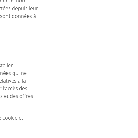
 photos non
rtées depuis leur
sont données à
staller
nnées qui ne
latives à la
r l’accès des
s et des offres
 cookie et