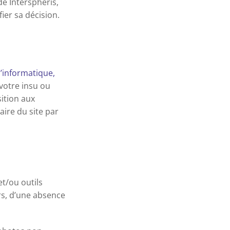
de Interspheris,
fier sa décision.
 l’informatique,
votre insu ou
sition aux
ire du site par
et/ou outils
rs, d’une absence