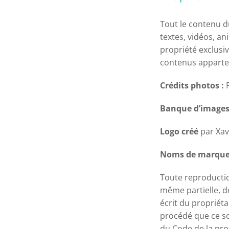
Tout le contenu du
textes, vidéos, an
propriété exclusiv
contenus apparten
Crédits photos :
F
Banque d’images
Logo créé
par Xav
Noms de marque
Toute reproductio
même partielle, d
écrit du propriét
procédé que ce soi
du Code de la prop