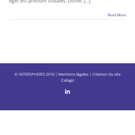
eget est pretium sodales. Donec [...]
Read More
© INTERSPHERIS 2018 |
Mentions légales
|
Création du site
Caliago
LinkedIn