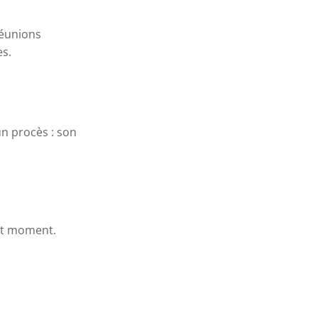
réunions
s.
n procès : son
out moment.