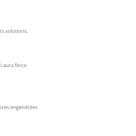
rs solutions.
i aura force
eures engendrées