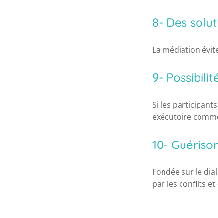
8- Des solu
La médiation évite
9- Possibili
Si les participant
exécutoire comme 
10- Guérison
Fondée sur le dia
par les conflits et