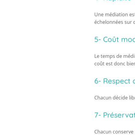
Une médiation est
échelonnées sur 
5- Coût mo
Le temps de média
coût est donc bien
6- Respect d
Chacun décide lib
7- Préservat
Chacun conserve s