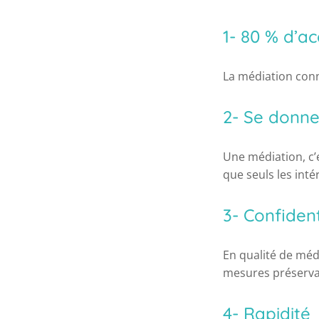
1- 80 % d’a
La médiation conn
2- Se donn
Une médiation, c’
que seuls les int
3- Confident
En qualité de média
mesures préservan
4- Rapidité